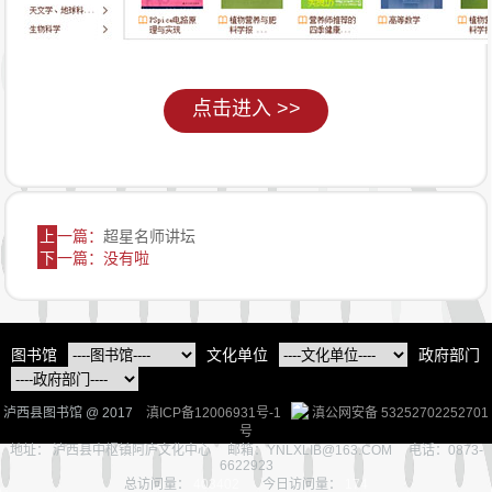
点击进入 >>
上
一篇：
超星名师讲坛
下
一篇：没有啦
图书馆
文化单位
政府部门
泸西县图书馆 @ 2017
滇ICP备12006931号-1
滇公网安备 53252702252701
号
地址： 泸西县中枢镇阿庐文化中心 邮箱：YNLXLIB@163.COM 电话：0873-
6622923
总访问量：
403402
今日访问量：
174